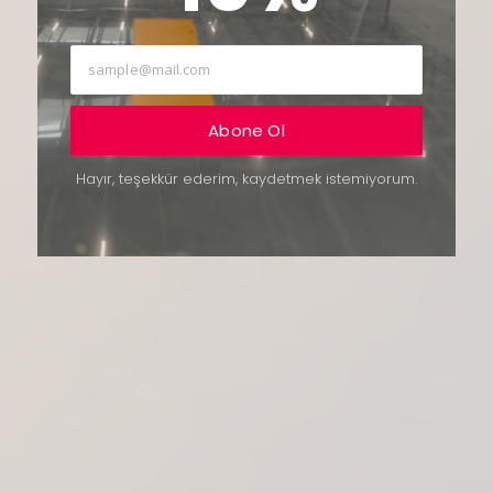
Abone Ol
Hayır, teşekkür ederim, kaydetmek istemiyorum.